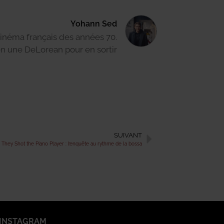
Yohann Sed
cinéma français des années 70.
en une DeLorean pour en sortir
SUIVANT
They Shot the Piano Player : l’enquête au rythme de la bossa
INSTAGRAM