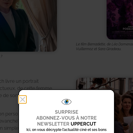
Le film Bernadette, de Léa Domenac
Vuillermoz et Sara Giradeau.
 ?
livre un portrait
ectueux, de cette femme
re de son Président de
SURPRISE
on personnelle,
ABONNEZ-VOUS À NOTRE
‘revanche’ sur le monde qui
NEWSLETTER
UPPERCUT
on simple rôle d’épouse,
Ici, on vous décrypte l’actualité ciné et ses bons