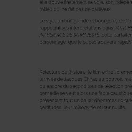
elle trouve finalement sa voie, son indépe
milieu qui ne fait pas de cadeaux.
Le style un brin guindé et bourgeois de C
rappelant ses interprétations dans
POTICH
AU SERVICE DE SA MAJESTÉ
, colle parfait
personnage, que le public trouvera rapide
Relecture de l’histoire, le film entre librem
l’arrivée de Jacques Chirac au pouvoir, mai
ou encore du second tour de l’élection prés
comédie se veut alors une fable caustique
présentant tout un ballet d’hommes ridicu
certitudes, leur misogynie et leur nullité.