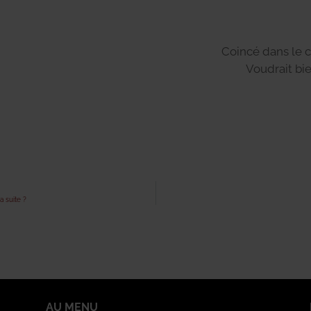
Coincé dans le 
Voudrait bi
a suite ?
AU MENU