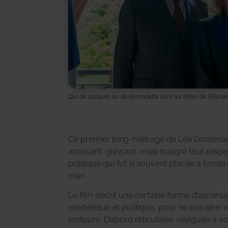
Qui de Jacques ou de Bernadette tient les rênes de l'Elysée
Ce premier long-métrage de Léa Domenach 
amusant, grinçant, mais malgré tout resp
politique qui fut si souvent placée à l’omb
mari.
Le film décrit une certaine forme d’ascensi
médiatique et politique, pour ne pas dire 
l’entoure. D’abord ridiculisée, reléguée à s