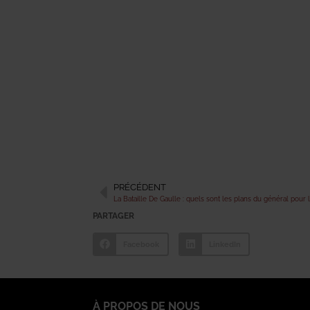
PRÉCÉDENT
La Bataille De Gaulle : quels sont les plans du général pour l
PARTAGER
Facebook
LinkedIn
À PROPOS DE NOUS