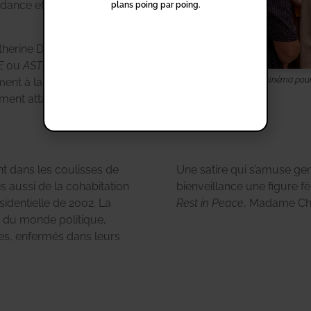
ndance et son ton, dans un
plans poing par poing.
atherine Deneuve,
E
ou
ASTERIX ET OBELIX :
Une Première Dame de cinéma pour 
ement à la peau du
ment attachant.
ent dans les coulisses de
Une satire qui s’amuse gent
s aussi de la cohabitation
bienveillance une figure f
identielle de 2002. La
Rest in Peace
, Madame Chi
 du monde politique,
les, enfermés dans leurs