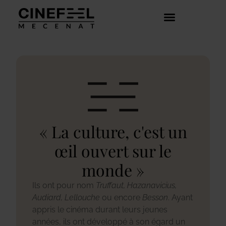
COMMENT ÇA MARCHE ?
DÉCOUVRIR LES CRÉATEURS
« La culture, c'est un
œil ouvert sur le
monde »
Ils ont pour nom
Truffaut,
Hazanavicius,
Audiard, Lellouche
ou encore
Besson
. Ayant
appris le cinéma durant leurs jeunes
années, ils ont développé à son égard un