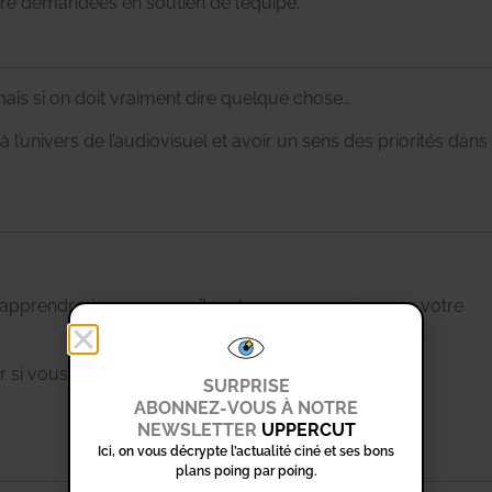
tre demandées en soutien de l’équipe.
s si on doit vraiment dire quelque chose…
à l’univers de l’audiovisuel et avoir un sens des priorités dans
 apprendre à vous connaître et vous remercier pour votre
si vous êtes prêt à aider le secteur de la culture.
SURPRISE
ABONNEZ-VOUS À NOTRE
NEWSLETTER
UPPERCUT
Ici, on vous décrypte l’actualité ciné et ses bons
plans poing par poing.