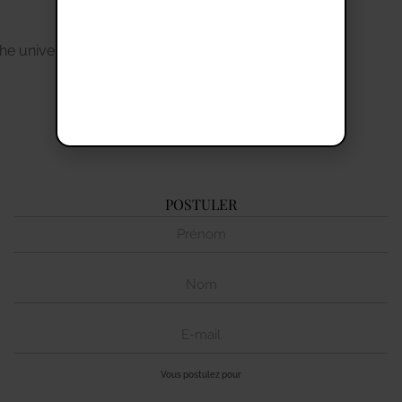
 the universe
POSTULER
Vous postulez pour