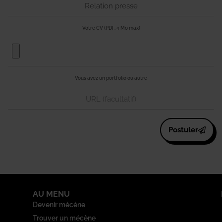
Votre CV (PDF, 4 Mo max)
Vous avez un portfolio ou autre
Postuler
AU MENU
Devenir mécène
Trouver un mécène