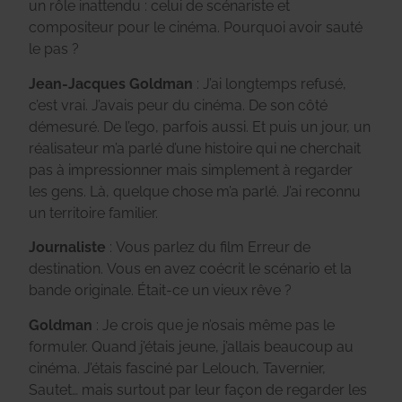
un rôle inattendu : celui de scénariste et
compositeur pour le cinéma. Pourquoi avoir sauté
le pas ?
Jean-Jacques Goldman
: J’ai longtemps refusé,
c’est vrai. J’avais peur du cinéma. De son côté
démesuré. De l’ego, parfois aussi. Et puis un jour, un
réalisateur m’a parlé d’une histoire qui ne cherchait
pas à impressionner mais simplement à regarder
les gens. Là, quelque chose m’a parlé. J’ai reconnu
un territoire familier.
Journaliste
: Vous parlez du film Erreur de
destination. Vous en avez coécrit le scénario et la
bande originale. Était-ce un vieux rêve ?
Goldman
: Je crois que je n’osais même pas le
formuler. Quand j’étais jeune, j’allais beaucoup au
cinéma. J’étais fasciné par Lelouch, Tavernier,
Sautet… mais surtout par leur façon de regarder les