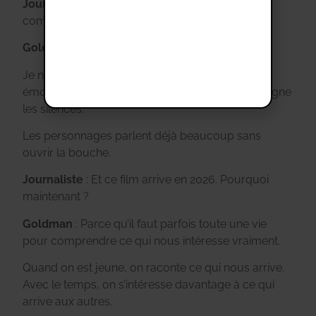
Journaliste
: La musique a-t-elle été difficile à
composer ?
Goldman
: Au contraire.
Je ne voulais pas une musique qui explique les
émotions. Je voulais une musique qui accompagne
les silences.
Les personnages parlent déjà beaucoup sans
ouvrir la bouche.
Journaliste
: Et ce film arrive en 2026. Pourquoi
maintenant ?
Goldman
: Parce qu’il faut parfois toute une vie
pour comprendre ce qui nous intéresse vraiment.
Quand on est jeune, on raconte ce qui nous arrive.
Avec le temps, on s’intéresse davantage à ce qui
arrive aux autres.