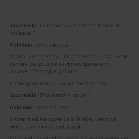
Journaliste
: Le cinéma vous donne-t-il envie de
continuer ?
Goldman
: Je ne sais pas.
J’ai toujours pensé qu’il fallait se méfier des plans de
carrière. Les plus belles choses qui me sont
arrivées n’étaient pas prévues.
Ce film parle d’ailleurs exactement de cela.
Journaliste
: Et la dernière image ?
Goldman
: Le train du soir.
L’homme est assis près de la fenêtre. Il regarde
défiler les lumières dans la nuit.
On ne sait pas s’il est en retard. On ne sait même pas