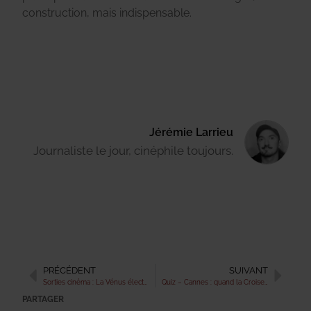
construction, mais indispensable.
Jérémie Larrieu
Journaliste le jour, cinéphile toujours.
PRÉCÉDENT
SUIVANT
Sorties cinéma : La Vénus électrique ou Histoires parallèles, lequel choisir ?
Quiz – Cannes : quand la Croisette dérape
PARTAGER