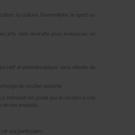
ation, la culture, l’humanitaire, le sport ou
s arts, s’est diversifié pour embrasser un
cratif et philanthropique, sans attente de
n échange du soutien apporté.
. Le mécénat est guidé par le soutien à une
u de ses produits.
 et aux particuliers.