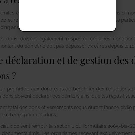
 limites établis pour profiter pleinement des réductions d’impô
000 euros, le plus élevé étant pris en compte. Pour les partic
 cinq ans.
 dons doivent également respecter certaines conditions.
ontant du don et ne doit pas dépasser 73 euros depuis le 1er
e déclaration et de gestion des 
ns ?
our permettre aux donateurs de bénéficier des réductions d
dons doivent déclarer ces derniers ainsi que les reçus fisca
t total des dons et versements reçus durant l’année civile p
 etc.) émis pour ces dons.
iaux doivent remplir la section L du formulaire 2065-bis-SD 
e documents émis. Les organismes recevant exclusivement 