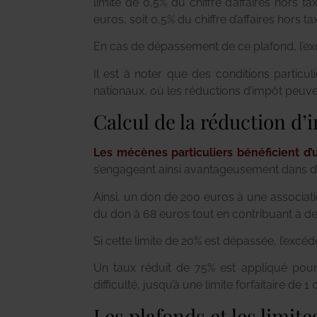
limite de 0,5% du chiffre d’affaires hors 
euros, soit 0,5% du chiffre d’affaires hors t
En cas de dépassement de ce plafond, l’excéd
Il est à noter que des conditions particu
nationaux, où les réductions d’impôt peuve
Calcul de la réduction d’
Les mécènes particuliers bénéficient d
s’engageant ainsi avantageusement dans d
Ainsi, un don de 200 euros à une associatio
du don à 68 euros tout en contribuant à des
Si cette limite de 20% est dépassée, l’excéd
Un taux réduit de 75% est appliqué pou
difficulté, jusqu’à une limite forfaitaire d
Les plafonds et les limite