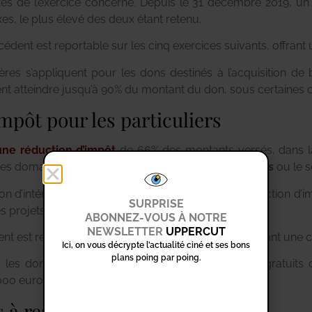
taxes de l’exercice concerné. Depuis le 31 décembre 2019, u
axes, le plus élevé des deux étant retenu.
ent est reportable sur les cinq exercices suivants, offrant une
lières s’appliquent pour les dons destinés à l’acquisition d
nt atteindre jusqu’à 90% du montant du don, sous certaines c
impôt pour les particuliers
’une réduction d’impôt
de 66% des montants versés, dans l
es domaines tels que le
mécénat et les associations
ou le 
n d’intérêt général permet de bénéficier d’une réduction d’im
SURPRISE
 projets culturels et sociétaux enrichissants.
ABONNEZ-VOUS À NOTRE
NEWSLETTER
UPPERCUT
ent est reportable sur les cinq années suivantes, offrant une 
Ici, on vous décrypte l’actualité ciné et ses bons
plans poing par poing.
r les dons aux organismes fournissant des repas gratuits
e 1 000 euros jusqu’au 31 décembre 2023.
s à respecter