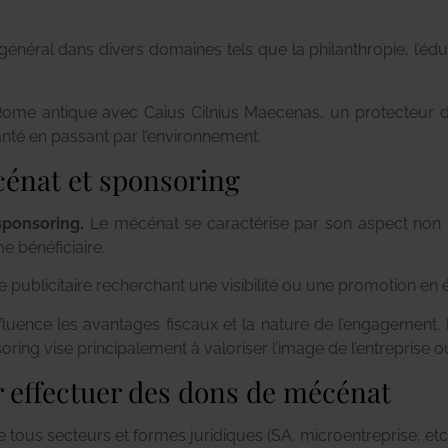
 général dans divers domaines tels que la philanthropie, l’éduc
Rome antique avec Caius Cilnius Maecenas, un protecteur de
santé en passant par l’environnement.
cénat et sponsoring
ponsoring.
Le mécénat se caractérise par son aspect non lu
me bénéficiaire.
 publicitaire recherchant une visibilité ou une promotion e
influence les avantages fiscaux et la nature de l’engagement
oring vise principalement à valoriser l’image de l’entreprise o
r effectuer des dons de mécénat
 tous secteurs et formes juridiques (SA, microentreprise, etc.)