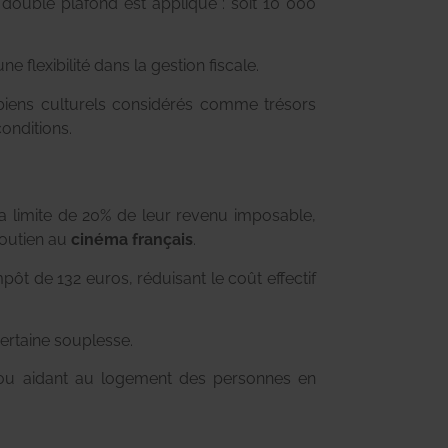
n double plafond est appliqué : soit 10 000
 flexibilité dans la gestion fiscale.
e biens culturels considérés comme trésors
onditions.
a limite de 20% de leur revenu imposable,
soutien au
cinéma français
.
pôt de 132 euros, réduisant le coût effectif
certaine souplesse.
 ou aidant au logement des personnes en