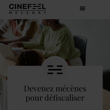
COMMENT ÇA MARCHE ?
DÉCOUVRIR LES CRÉATEURS
Devenez mécènes
pour défiscaliser