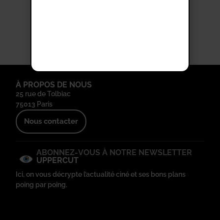
Les misérables
Thalasso
À PROPOS DE NOUS
25 rue de Tolbiac
75013 Paris
Nous contacter
ABONNEZ-VOUS À NOTRE NEWSLETTER
UPPERCUT
Ici, on vous décrypte l’actualité ciné et ses bons plans
poing par poing.