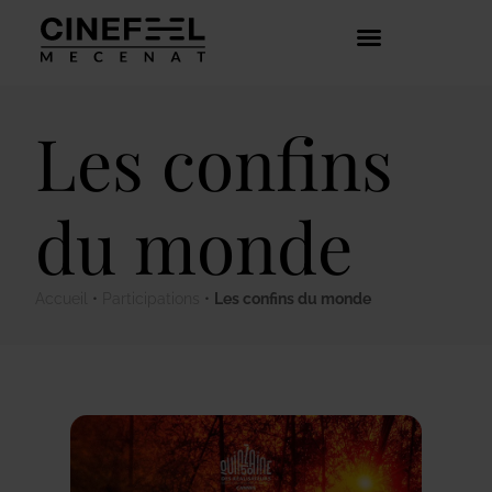
COMMENT ÇA MARCHE ?
DÉCOUVRIR LES CRÉATEURS
Les confins
du monde
Accueil
•
Participations
•
Les confins du monde