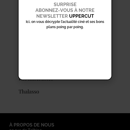
SURPRISE
ABONNEZ-VOUS À NOTRE
NEWSLETTER
UPPERCUT
PARTICIPATIONS RÉCENTES
Ici, on vous décrypte l’actualité ciné et ses bons
Les cadors
plans poing par poing.
Visages villages
Gogo
Africa Mia
Les misérables
Thalasso
À PROPOS DE NOUS