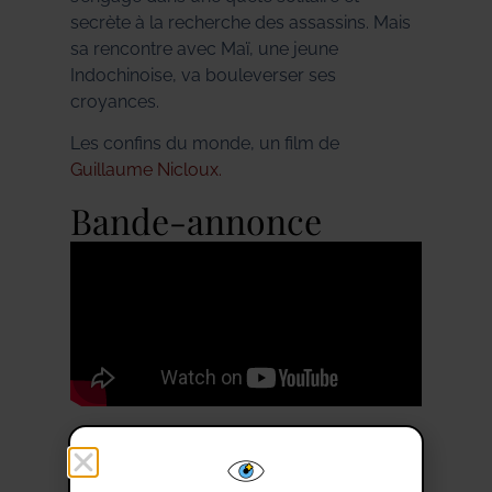
secrète à la recherche des assassins. Mais
sa rencontre avec Maï, une jeune
Indochinoise, va bouleverser ses
croyances.
Les confins du monde, un film de
Guillaume Nicloux.
Bande-annonce
PARTAGE