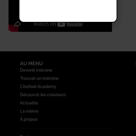
AU MENU
Devenir mécène
Trouver un mécène
Cinefeel Academy
Découvrir les créateurs
Actualité
La relève
À propos