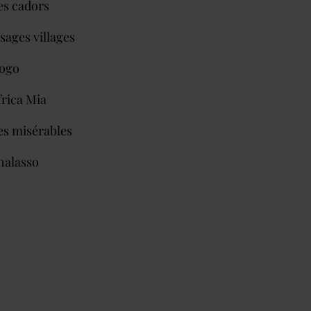
es cadors
sages villages
ogo
frica Mia
es misérables
halasso