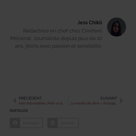
Jess Chikli
Rédactrice en chef chez Cinéfeel
Mécénat. Journaliste depuis plus de 10
ans, j’écris avec passion et sensibilité.
PRÉCÉDENT
SUIVANT
Avec Indomptables, Partir un jour, la touche Cédric Jimenez : le cinéma de genre français revient en force
La montée des films « écologiques » dans le cinéma français : quand le 7e art se met au vert
PARTAGER
Facebook
LinkedIn