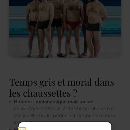
Temps gris et moral dans
les chaussettes ?
Humeur : mélancolique mais lucide
La Vie d’Adèle
d’Abdellatif Kechiche.
Une œuvre
sensorielle, brute, portée par des performances
inoubliables.
Signe : Scorpion / Capricorne / Balance