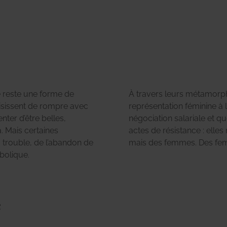
e reste une forme de
À travers leurs métamorpho
isissent de rompre avec
représentation féminine à
enter d’être belles,
négociation salariale et q
. Mais certaines
actes de résistance : elles
 trouble, de l’abandon de
mais des femmes. Des fem
mbolique.
e