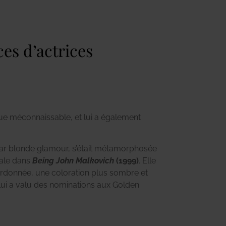
ces d’actrices
ue méconnaissable, et lui a également
tar blonde glamour, s’était métamorphosée
ale dans
Being John Malkovich
(1999)
. Elle
ordonnée, une coloration plus sombre et
lui a valu des nominations aux Golden