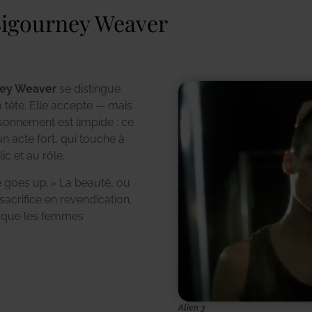
 Sigourney Weaver
ney Weaver
se distingue.
a tête. Elle accepte — mais
isonnement est limpide : ce
un acte fort, qui touche à
ic et au rôle.
ce goes up. » La beauté, ou
sacrifice en revendication,
d que les femmes
Alien 3