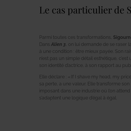
Le cas particulier de
Parmi toutes ces transformations,
Sigour
Dans
Alien 3
, on lui demande de se raser l
à une condition : être mieux payée. Son ra
n’est pas un simple détail esthétique, c’est 
son identité d’actrice, à son rapport au publ
Elle déclare : « If I shave my head, my pri
sa perte, a une valeur. Elle transforme son 
imposant dans une industrie où l’on atten
s’adaptent une logique d’égal à égal.