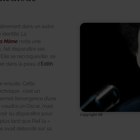
ntièrement dans un autre
identité. La
a Môme
reste une
 fait disparaître ses
Elle se recroqueville, se
er dans la peau d’
Édith
e ensuite. Cette
chnique : c’est un
permet l’émergence d’une
ui vaudra un Oscar, mais
voir su disparaître pour
Copyright DR
 plus tard que Piaf l’a «
e avait débordé sur sa