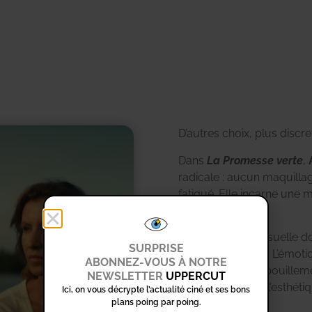
D’autres choix, plus discre
Dans
La Promesse verte
,
radicale : aucun maquilla
fatigué. Elle incarne une 
sociale rugueuse.
Cette simplicité visuelle d
SURPRISE
Rien n’est surjoué.
L’émotio
ABONNEZ-VOUS À NOTRE
un silence.
Ce dépouilleme
NEWSLETTER
UPPERCUT
d’authenticité, où l’esthé
Ici, on vous décrypte l’actualité ciné et ses bons
plans poing par poing.
propos.