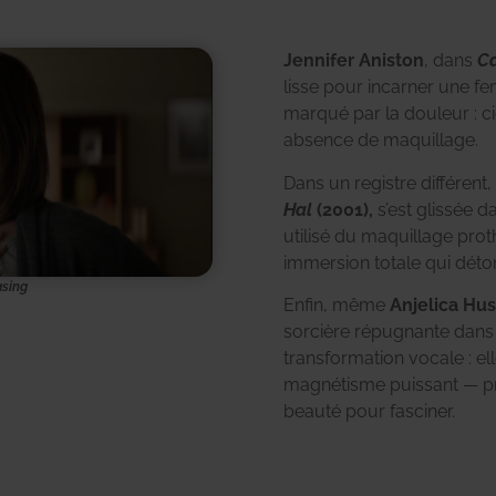
Jennifer Aniston
, dans
C
lisse pour incarner une f
marqué par la douleur : ci
absence de maquillage.
Dans un registre différent,
Hal
(2001),
s’est glissée 
utilisé du maquillage pro
immersion totale qui déto
asing
Enfin, même
Anjelica Hus
sorcière répugnante dan
transformation vocale : el
magnétisme puissant — pr
beauté pour fasciner.