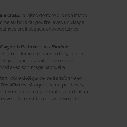
ake
(2014),
a laissé derrière elle son image
emme au bord du gouffre, avec un visage
catrices prothétiques, cheveux ternes,
Gwyneth Paltrow,
dans
Shallow
dans un costume rembourré de 25 kg et a
thétique pour apparaître obèse, une
nnait avec son image habituelle.
ton,
icône d’élégance, se transforme en
s
The Witches
. Masques, latex, prothèses,
le devient une créature, tout en gardant un
euve qu’une actrice n’a pas besoin de