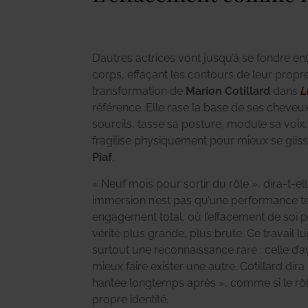
D’autres actrices vont jusqu’à se fondre e
corps, effaçant les contours de leur propre 
transformation de
Marion Cotillard
dans
L
référence. Elle rase la base de ses cheveux,
sourcils, tasse sa posture, module sa voix. 
fragilise physiquement pour mieux se gliss
Piaf
.
« Neuf mois pour sortir du rôle », dira-t-ell
immersion n’est pas qu’une performance te
engagement total, où l’effacement de soi 
vérité plus grande, plus brute. Ce travail l
surtout une reconnaissance rare : celle d’a
mieux faire exister une autre.
Cotillard dira
hantée longtemps après », comme si le rôl
propre identité.