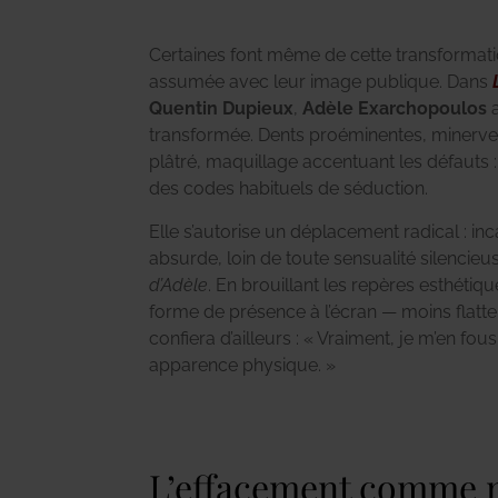
Certaines font même de cette transformati
assumée avec leur image publique.
Dans
Quentin Dupieux
,
Adèle Exarchopoulos
a
transformée. Dents proéminentes, minerve
plâtré, maquillage accentuant les défauts :
des codes habituels de séduction.
Elle s’autorise un déplacement radical : i
absurde, loin de toute sensualité silenc
d’Adèle
. En brouillant les repères esthétiq
forme de présence à l’écran — moins flatteu
confiera d’ailleurs : « Vraiment, je m’en fo
apparence physique. »
L’effacement comme