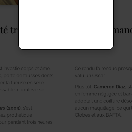
té traverse aussi les performan
est investie corps et âme.
Ce rendu l’a rendue presq
ls, porté de fausses dents,
valu un Oscar.
er la tueuse en série
Plus tôt,
Cameron Diaz
, s
ssable a bouleversé
en femme négligée et ban
adoptait une coiffure dés
urs
(2003)
, s’est
aucun maquillage, ce qui 
nez prothétique
Globes et aux BAFTA.
ur pendant trois heures.