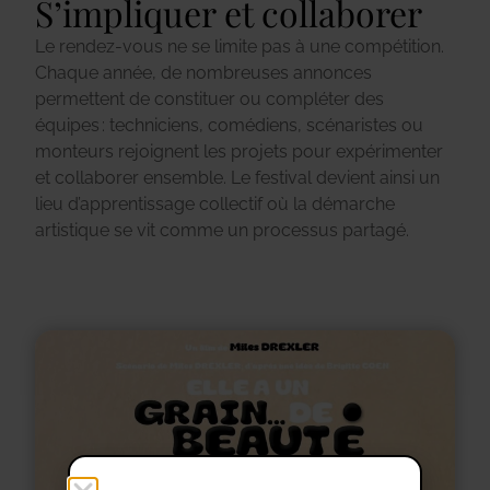
S’impliquer et collaborer
Le rendez-vous ne se limite pas à une compétition.
Chaque année, de nombreuses annonces
permettent de constituer ou compléter des
équipes : techniciens, comédiens, scénaristes ou
monteurs rejoignent les projets pour expérimenter
et collaborer ensemble. Le festival devient ainsi un
lieu d’apprentissage collectif où la démarche
artistique se vit comme un processus partagé.