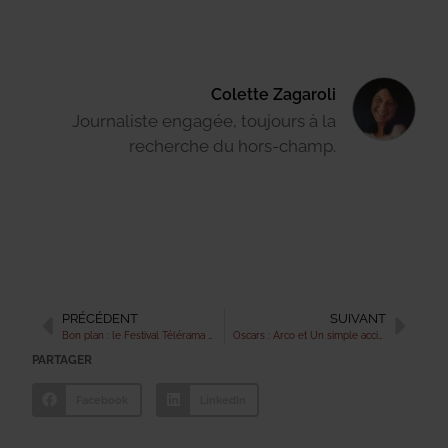
Colette Zagaroli
Journaliste engagée, toujours à la
recherche du hors-champ.
PRÉCÉDENT
SUIVANT
Bon plan : le Festival Télérama propose les meilleurs films de 2025 à 4 € la séance
Oscars : Arco et Un simple accident, Sirat… la France en force aux nominations
PARTAGER
Facebook
LinkedIn