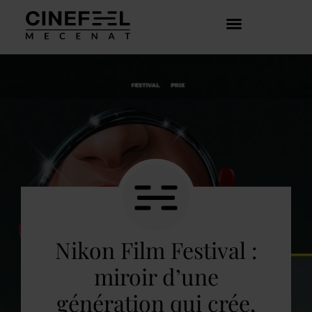
COMMENT ÇA MARCHE ?
DÉCOUVRIR LES CRÉATEURS
Nikon Film Festival :
miroir d’une
génération qui crée,