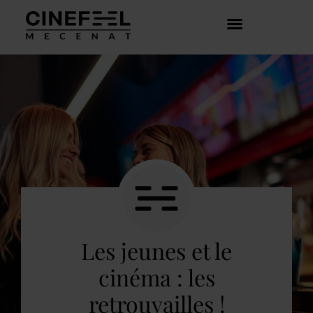
COMMENT ÇA MARCHE ?
DÉCOUVRIR LES CRÉATEURS
Les jeunes et le
cinéma : les
retrouvailles !