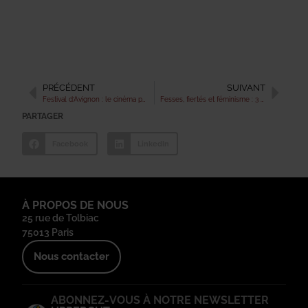
PRÉCÉDENT
SUIVANT
Festival d’Avignon : le cinéma poursuit sa route aux côtés du théâtre
Fesses, fiertés et féminisme : 3 questions à Anastasia Rachman
PARTAGER
Facebook
LinkedIn
À PROPOS DE NOUS
25 rue de Tolbiac
75013 Paris
Nous contacter
ABONNEZ-VOUS À NOTRE NEWSLETTER