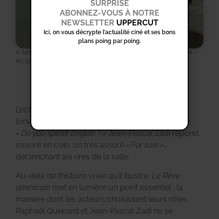
SURPRISE
ABONNEZ-VOUS À NOTRE
NEWSLETTER
UPPERCUT
Ici, on vous décrypte l’actualité ciné et ses bons
plans poing par poing.
© Mika Cotellon – 2026 – ADNP – GAUMONT – FRANCE 2 CINEMA –
MJ SPORTS MANAGEMENT
L’échange se conclut sur une note de légèreté
lorsque, interrogé en anglais par une spectatrice
« Do you speak English ? »
Jean-Pascal Zadi répond,
sourire en coin, un très assuré
« For sure »
,
déclenchant les rires de la salle.
Au-delà de l’histoire vraie qu’il illustre,
Le Rêve
américain
met en lumière un point essentiel : la
manière dont les acteurs choisissent leurs rôles.
Raphaël Quenard et Jean-Pascal Zadi ne se