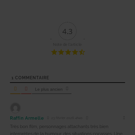
4.3
Note de l'article
1
COMMENTAIRE
Le plus ancien
Raffin Armelle
23 février 2026 4h40
Très bon film, personnages attachants très bien
interprètes,de la humour, des situations cocasses. Une