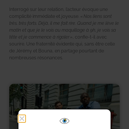
Interrogé sur leur relation, l’acteur évoque une
complicité immédiate et joyeuse.
« Nos liens sont
très, très forts. Déjà, il me fait rire. Quand je me lève le
matin et que je le vois au maquillage à 9h, je vois sa
tête et je commence à rigoler »
, confie-t-il avec
sourire. Une fraternité évidente qui, sans être celle
de Jérémy et Bouna, en partage pourtant de
nombreuses résonances.