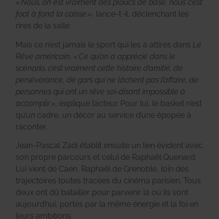
« Nous, on est vraiment des ploucs de base, nous c’est
foot à fond la caisse »
, lance-t-il, déclenchant les
rires de la salle.
Mais ce n’est jamais le sport qui les a attirés dans
Le
Rêve américain
.
« Ce qu’on a apprécié dans le
scénario, c’est vraiment cette histoire d’amitié, de
persévérance, de gars qui ne lâchent pas l’affaire, de
personnes qui ont un rêve soi-disant impossible à
accomplir »
, explique l’acteur. Pour lui, le basket n’est
qu’un cadre, un décor au service d’une épopée à
raconter.
Jean-Pascal Zadi établit ensuite un lien évident avec
son propre parcours et celui de Raphaël Quenard.
Lui vient de Caen, Raphaël de Grenoble, loin des
trajectoires toutes tracées du cinéma parisien. Tous
deux ont dû batailler pour parvenir là où ils sont
aujourd’hui, portés par la même énergie et la foi en
leurs ambitions.