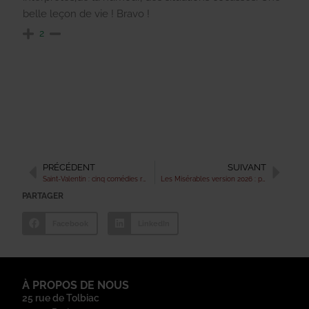
belle leçon de vie ! Bravo !
2
PRÉCÉDENT
SUIVANT
Saint-Valentin : cinq comédies romantiques parfaites selon sa situation amoureuse
Les Misérables version 2026 : pourquoi Hugo fascine encore le cinéma ?
PARTAGER
Facebook
LinkedIn
À PROPOS DE NOUS
25 rue de Tolbiac