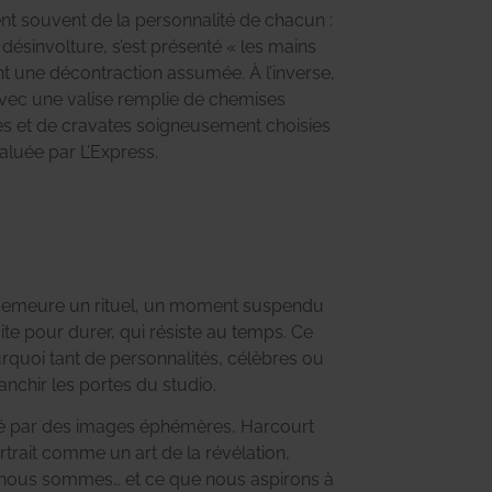
t souvent de la personnalité de chacun :
a désinvolture, s’est présenté « les mains
nt une décontraction assumée. À l’inverse,
avec une valise remplie de chemises
 et de cravates soigneusement choisies
saluée par L’Express.
t demeure un rituel, un moment suspendu
aite pour durer, qui résiste au temps. Ce
rquoi tant de personnalités, célèbres ou
nchir les portes du studio.
é par des images éphémères, Harcourt
rtrait comme un art de la révélation,
e nous sommes… et ce que nous aspirons à