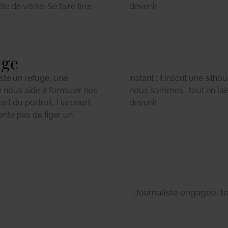
 de vérité. Se faire tirer
devenir.
uge
reste un refuge, une
oire. Il révèle ce que
e nous aide à formuler nos
 ce que nous aspirons à
art du portrait, Harcourt
devenir.
ente pas de figer un
Journaliste engagée, to