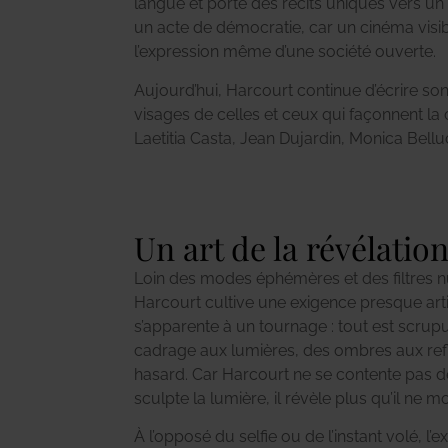
langue et porte des récits uniques vers un
un acte de démocratie, car un cinéma visible
l’expression même d’une société ouverte.
Aujourd’hui, Harcourt continue d’écrire son 
visages de celles et ceux qui façonnent l
Laetitia Casta, Jean Dujardin, Monica Bell
Un art de la révélatio
Loin des modes éphémères et des filtres n
Harcourt cultive une exigence presque arti
s’apparente à un tournage : tout est scru
cadrage aux lumières, des ombres aux reflet
hasard. Car Harcourt ne se contente pas d
sculpte la lumière, il révèle plus qu’il ne m
À l’opposé du selfie ou de l’instant volé, 