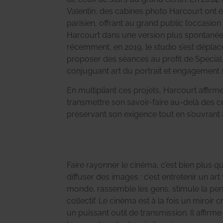
Valentin, des cabines photo Harcourt ont é
parisien, offrant au grand public l’occasion
Harcourt dans une version plus spontanée 
récemment, en 2019, le studio s’est déplac
proposer des séances au profit de Specia
conjuguant art du portrait et engagement s
En multipliant ces projets, Harcourt affirm
transmettre son savoir-faire au-delà des ce
préservant son exigence tout en s’ouvrant
Faire rayonner le cinéma, c’est bien plus q
diffuser des images : c’est entretenir un art
monde, rassemble les gens, stimule la pens
collectif. Le cinéma est à la fois un miroir 
un puissant outil de transmission.
Il affirm