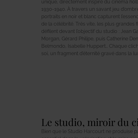
unique, directement inspiré du cinéma ho
1930-1940. À travers un savant jeu d’ombre
portraits en noir et blanc capturent l’es
de la célébrité. Très vite, les plus grandes
défilent devant l’objectif du studio : Jean G
Morgan, Gérard Philipe, puis Catherine De
Belmondo, Isabelle Huppert… Chaque clic
soi, un fragment d’éternité gravé dans la l
Le studio, miroir du 
Bien que le Studio Harcourt ne produise pas
des stars bien au-delà des écrans. Chaque 