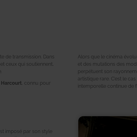
cte de transmission. Dans
Alors que le cinéma évolu
 et ceux qui soutiennent,
et des mutations des modes
.
perpétuent son rayonneme
artistique rare. C’est le c
 Harcourt
, connu pour
intemporelle continue de f
est imposé par son style