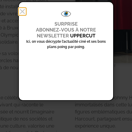
té installées dans le métro
 de vivre l’expérience
et accessible. Plus
SURPRISE
é à Bruxelles pour
ABONNEZ-VOUS À NOTRE
l Olympics Belgium,
NEWSLETTER
UPPERCUT
olidaire.
Ici, on vous décrypte l’actualité ciné et ses bons
plans poing par poing.
e sa volonté de
rcles habituels, en
Cabines photos Harcourt
 à de nouveaux visages.
ue célébrer des stars ou
Carole Bouquet, Johnny H
 vivant qui raconte le
immortalisés dans cette lu
ée et nourrit l’imaginaire
figures emblématiques du c
critique de nos sociétés et
Harcourt, partageant ensui
e une culture, valorise une
expérience unique.