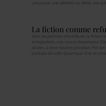
une pause, une attention au détail, une quête
La fiction comme ref
Dans les périodes d’incertitude, la fiction 
instant : il inscrit une silhouette dans une hist
échappatoire, une source d’espérance. Ell
nous sommes… tout en laissant deviner
doutes, à rêver d’autres possibles. Par son 
participe de cette dynamique. Il ne se cont