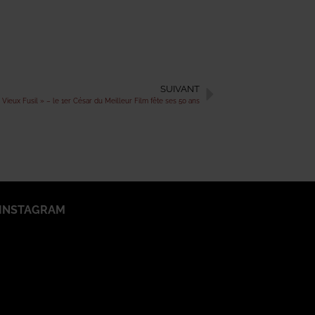
SUIVANT
 Vieux Fusil » – le 1er César du Meilleur Film fête ses 50 ans
INSTAGRAM