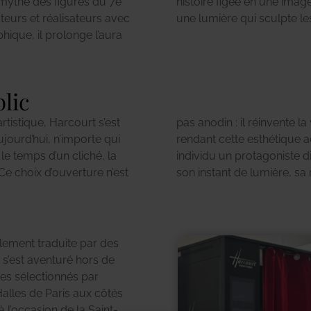
n mythe des figures du 7e
silencieuse racontée par
teurs et réalisateurs avec
une lumière qui sculpte les
ique, il prolonge l’aura
blic
tistique, Harcourt s’est
io en l’ouvrant à tous. En
ourd’hui, n’importe qui
 Harcourt fait de chaque
, le temps d’un cliché, la
affirme que chacun mérite
e choix d’ouverture n’est
son instant de lumière, sa 
lement traduite par des
 s’est aventuré hors de
es sélectionnés par
alles de Paris aux côtés
 l’occasion de la Saint-