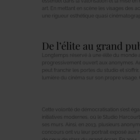
essentiel dans la valorisation et la mise e
histoire figée en une image, une narration 
art. En mettant en scène les visages des ac
une rigueur esthétique quasi cinématograph
De l’élite au grand pu
Longtemps réservé à une élite du monde ar
pas anodin : il réinvente la vocation du stud
progressivement ouvert aux anonymes. Auj
rendant cette esthétique accessible à tous,
peut franchir les portes du studio et s’offrir
individu un protagoniste digne d’un film. Il 
lumière du cinéma sur son propre visage. C
Cette volonté de démocratisation s’est éga
initiatives modernes, où le Studio Harcourt
ses murs. Ainsi, en 2013, plusieurs anonym
concours ont vu leur portrait exposé aux H
de ceux de stars du grand écran. En 2014, à