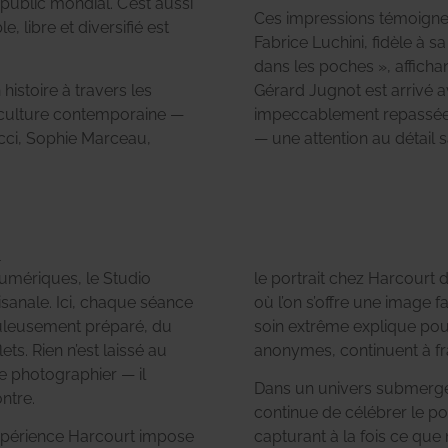
 public mondial.
C’est aussi
Ces impressions témoignen
, libre et diversifié est
Fabrice Luchini, fidèle à s
dans les poches », afficha
histoire à travers les
Gérard Jugnot est arrivé 
a culture contemporaine —
impeccablement repassées
ucci, Sophie Marceau,
— une attention au détail 
n
umériques, le Studio
le portrait chez Harcour
sanale. Ici, chaque séance
où l’on s’offre une image f
puleusement préparé, du
soin extrême explique pou
s. Rien n’est laissé au
anonymes, continuent à fra
e photographier — il
Dans un univers submerg
ontre.
continue de célébrer le po
l’expérience Harcourt impose
capturant à la fois ce qu