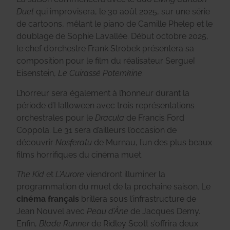
Duet
qui improvisera, le 30 août 2025, sur une série
de cartoons, mêlant le piano de Camille Phelep et le
doublage de Sophie Lavallée. Début octobre 2025,
le chef d’orchestre Frank Strobek présentera sa
composition pour le film du réalisateur Sergueï
Eisenstein,
Le Cuirassé Potemkine
.
L’horreur sera également à l’honneur durant la
période d’Halloween avec trois représentations
orchestrales pour le
Dracula
de Francis Ford
Coppola. Le 31 sera d’ailleurs l’occasion de
découvrir
Nosferatu
de Murnau, l’un des plus beaux
films horrifiques du cinéma muet.
The Kid
et
L’Aurore
viendront illuminer la
programmation du muet de la prochaine saison. Le
cinéma français
brillera sous l’infrastructure de
Jean Nouvel avec
Peau d’Âne
de Jacques Demy.
Enfin,
Blade Runner
de Ridley Scott s’offrira deux