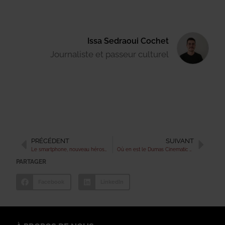
Issa Sedraoui Cochet
Journaliste et passeur culturel
PRÉCÉDENT
SUIVANT
Le smartphone, nouveau héros des scénarios
Où en est le Dumas Cinematic Universe, le Marvel à la sauce française ?
PARTAGER
Facebook
LinkedIn