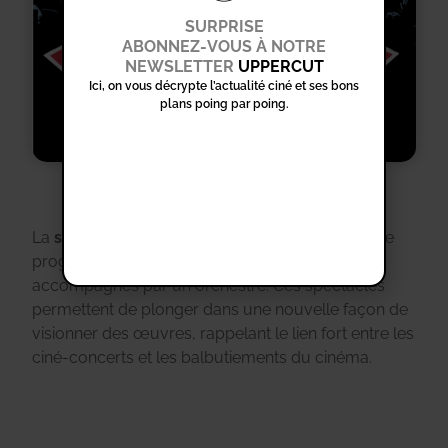
SURPRISE
ABONNEZ-VOUS À NOTRE
NEWSLETTER
UPPERCUT
Ici, on vous décrypte l’actualité ciné et ses bons
plans poing par poing.
La
saison 2025/2026
est donc marquée par une
programmation riche et étendue de films
accompagnés par un orchestre. Ces spectacles
permettent de plonger dans une nouvelle façon de
visionner des œuvres, rappelant le lien fort entre les
ciné-concerts et les balbutiements du cinéma.