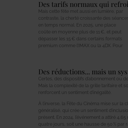
Des tarifs normaux qui refro
Mais cette fête met aussi en lumière, par
une famille, la sortie cinéma peut
streaming aux abonnements illimités et
contraste, la cherté croissante des séance
rapidement grimper au-delà de 50 €, san
bon marché, la question se pose : l
en temps normal. En 2025, une place
compter les confiseries. Ce prix, souvent
cinéma en salle est-il en train de devenir
coûte en moyenne plus de 11 €, et peut
perçu comme un frein silencieux, éloigne
dépasser les 15 € dans certains formats
certains publics : jeunes, étudiants,
premium comme l’IMAX ou la 4DX. Pour
retraités… Face à des plateformes de
Des réductions... mais un sys
Certes, des dispositifs d’abonnement ou des 
Mais la complexité de la grille tarifaire et s
renforcent un sentiment d’inégalité.
À l’inverse, la Fête du Cinéma mise sur la cl
généralisé, qui crée un sentiment d’inclusio
présent. En 2024, l’événement a attiré 4,65
quatre jours, soit une hausse de 50 % par r