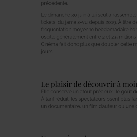
précédente.
Le dimanche 30 juin à lui seul a rassemblé 
tickets, du jamais-vu depuis 2019. À titre 
fréquentation moyenne hebdomadaire hor
oscille généralement entre 2 et 2,5 millions
Cinéma fait donc plus que doubler cette
jours.
Le plaisir de découvrir à mo
Elle conserve un atout précieux : le goût d
À tarif réduit, les spectateurs osent plus f
plein tarif. Un bon film pour le prix d’u
un documentaire, un film d’auteur ou une