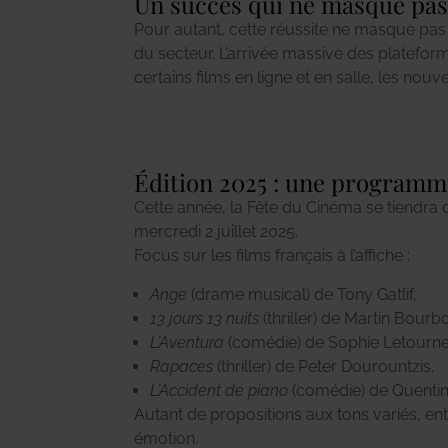
Un succès qui ne masque pas l
Pour autant, cette réussite ne masque pas
consommation ont affaibli l’impact des op
du secteur. L’arrivée massive des plateform
Si la Fête du Cinéma reste un marqueur aff
certains films en ligne et en salle, les nou
Édition 2025 : une programm
Cette année, la Fête du Cinéma se tiendra
mercredi 2 juillet 2025.
Focus sur les films français à l’affiche :
Ange
(drame musical) de Tony Gatlif,
13 jours 13 nuits
(thriller) de Martin Bourb
L’Aventura
(comédie) de Sophie Letourne
Rapaces
(thriller) de Peter Dourountzis,
L’Accident de piano
(comédie) de Quentin
Autant de propositions aux tons variés, ent
émotion.