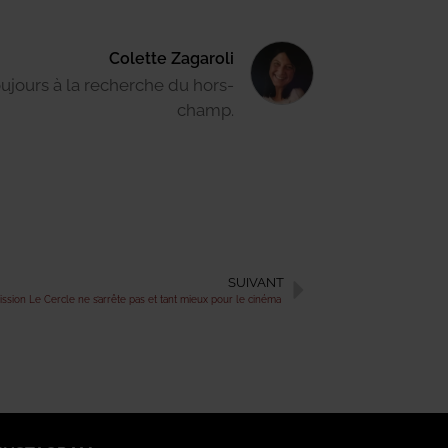
Colette Zagaroli
ujours à la recherche du hors-
champ.
SUIVANT
ission Le Cercle ne s’arrête pas et tant mieux pour le cinéma