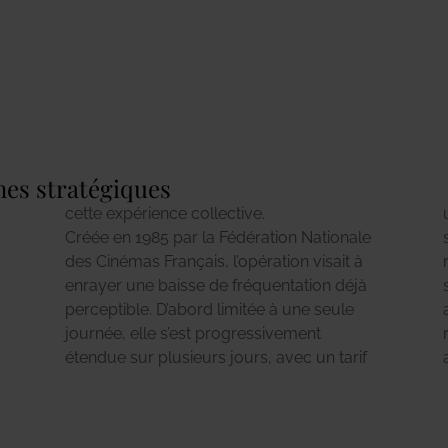
nes stratégiques
cette expérience collective.
Créée en 1985 par la Fédération Nationale
stratégiquement entre la fête de la
des Cinémas Français, l’opération visait à
musique et les grandes vacances. Son
enrayer une baisse de fréquentation déjà
succès ne s’est pas démenti : chaque
perceptible. D’abord limitée à une seule
année, des millions de spectateurs
journée, elle s’est progressivement
renouent avec les salles dans une
étendue sur plusieurs jours, avec un tarif