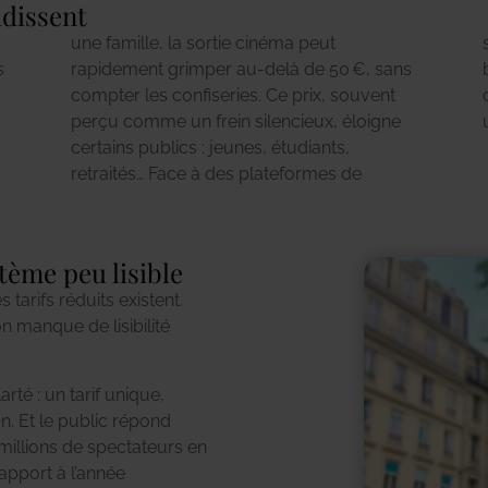
idissent
s
s
e
tème peu lisible
tarifs réduits existent.
on manque de lisibilité
arté : un tarif unique,
n. Et le public répond
 millions de spectateurs en
apport à l’année