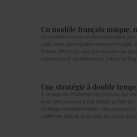
Un modèle français unique, m
Le modèle français reste unique dans son
7 € en Italie. Seule la Suisse dépasse l’Hexag
salle, mais son équilibre demeure fragile. 
plus de 17 €. Ce différentiel alimente un d
France affiche l’un des prix moyens les plus
contre 9,50 € en Allemagne, 7,80 € en Esp
Une stratégie à double tempo 
À l’image du Printemps du Cinéma, qui re
périodes clés de l’année. Un double rende
avec des séances à prix réduit, la Fête du 
aussi à rappeler que le cinéma est un bien
stratégie complémentaire : deux temps fo
réaffirmer l’attrait de la salle et raviver le 