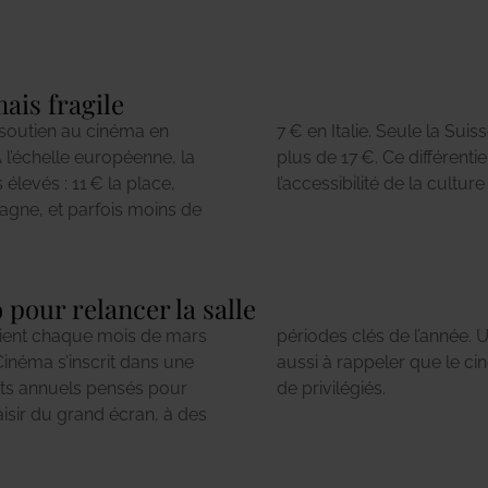
ais fragile
 soutien au cinéma en
one, avec des billets à
À l’échelle européenne, la
ébat essentiel : celui de
 élevés : 11 € la place,
l’accessibilité de la cultur
agne, et parfois moins de
pour relancer la salle
vient chaque mois de mars
z-vous populaire qui vise
Cinéma s’inscrit dans une
 culturel, pas un produit
rts annuels pensés pour
de privilégiés.
plaisir du grand écran, à des