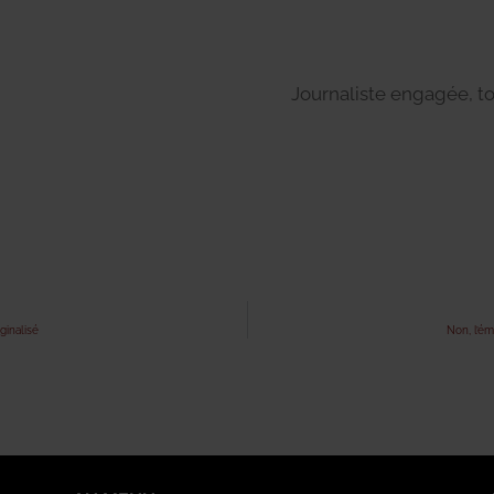
Journaliste engagée, to
ginalisé
Non, l’ém