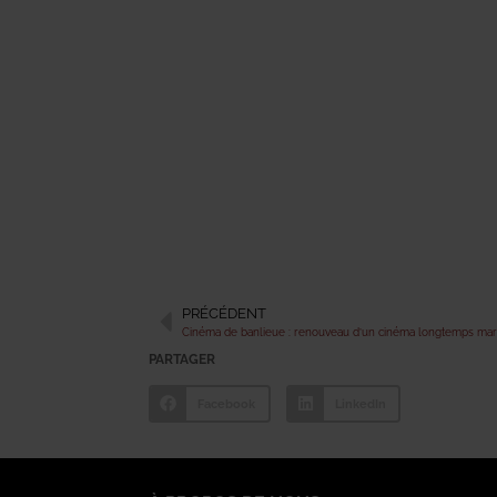
PRÉCÉDENT
Cinéma de banlieue : renouveau d’un cinéma longtemps mar
PARTAGER
Facebook
LinkedIn