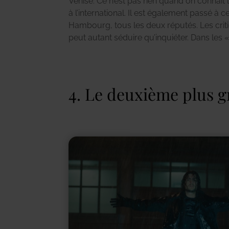
Venise. Ce n’est pas rien quand on connaît 
à l’international. Il est également passé à 
Hambourg, tous les deux réputés. Les criti
peut autant séduire qu’inquiéter. Dans les 
4. Le deuxième plus g