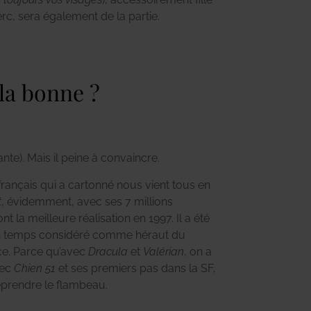
rc, sera également de la partie.
 la bonne ?
ante). Mais il peine à convaincre.
 français qui a cartonné nous vient tous en
t
, évidemment, avec ses 7 millions
nt la meilleure réalisation en 1997. Il a été
un temps considéré comme héraut du
ce. Parce qu’avec
Dracula
et
Valérian
, on a
vec
Chien 51
et ses premiers pas dans la SF,
eprendre le flambeau.