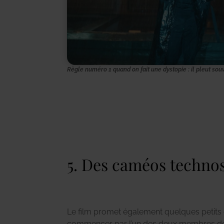
Règle numéro 1 quand on fait une dystopie : il pleut souv
5. Des caméos techno
Le film promet également quelques petits 
attire tous les regards par sa gouaille. Je
commencer par l’un des deux membres de