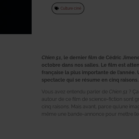
Culture ciné
Chien 51
, le dernier film de Cédric Jimen
octobre dans nos salles. Le film est at
française la plus importante de l’année
spectacle qui se résume en cinq raisons.
Vous avez entendu parler de
Chien 51
? Ça 
autour de ce film de science-fiction sont g
cinq raisons. Mais avant, parce qu’une ima
même une bande-annonce pour mettre l’ea