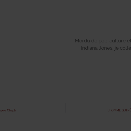
Mordu de pop-culture e
Indiana Jones, je coll
spire Chaplin
L’HOMME QUI RÉTR