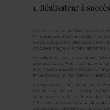
1. Réalisateur à succès
Derrière la caméra de Chien 51, on retrouv
Marseillais est un habitué des films taillés 
French, qui opposait Gilles Lellouche en m
procureur intègre, avait déjà rencontré un 
Le réalisateur a confirmé en filmant l’act
cinéma avec
Bac Nord,
avant d’avoir la ré
avec
Novembre
. Le dénominateur commun d
thrillers tendus, qui réunissent un casting
Chien 51 s’appuie sur la même recette. On 
Lellouche, qui donnera la réplique à Adèle
entourés de Louis Garrel, Romain Duris, Va
Artus (avec un ton à contre-emploi, qui r
des Légendes), Stéphane Bak ou encore D