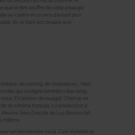
ner
ou encore
Les Fils de l’homme.
À
e que le film souffre de cette analogie
lle au centre et ce sera d’autant plus
public de se faire son propre avis.
tistique, de casting, de réalisateurs… Mais
oncrète qui souligne l’ambition d’un long-
s-sous. En termes de budget,
Chien 51
se
rds du cinéma français. La production a
s d’euros. Seul
Dracula
de Luc Besson fait
 millions.
ur un blockbuster local. C’est d’ailleurs la