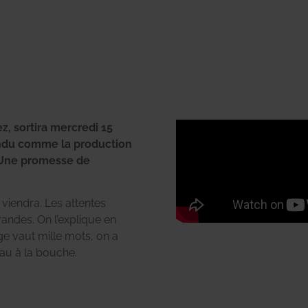
ez, sortira mercredi 15
tendu comme la production
. Une promesse de
viendra. Les attentes
randes. On l’explique en
ge vaut mille mots, on a
u à la bouche.