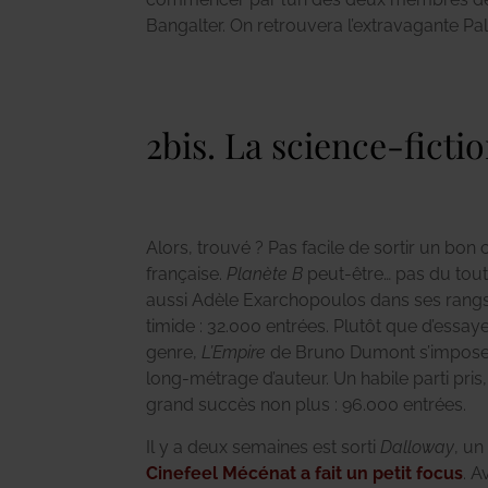
Bangalter. On retrouvera l’extravagante P
2bis. La science-fictio
Alors, trouvé ? Pas facile de sortir un bon
française.
Planète B
peut-être… pas du tout.
aussi Adèle Exarchopoulos dans ses rangs. M
timide : 32.000 entrées. Plutôt que d’essay
genre,
L’Empire
de Bruno Dumont s’impos
long-métrage d’auteur. Un habile parti pris
grand succès non plus : 96.000 entrées.
Il y a deux semaines est sorti
Dalloway
, un
Cinefeel Mécénat a fait un petit focus
. A