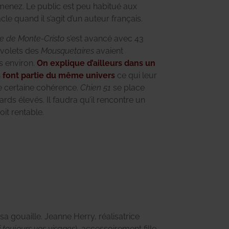
enez. Le public est peu habitué aux
le quand il s’agit d’un auteur français.
 de Monte-Cristo
s’est avancé avec 43
 volets des
Mousquetaires
avaient
s environ.
On explique d’ailleurs dans un
ms font partie du même univers
ce qui leur
e certaine cohérence.
Chien 51
se place
ds élevés. Il faudra qu’il rencontre un
oit rentable.
 toujours vos visages
), accessoirement fille