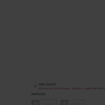
PRÉCÉDENT
Influence du cinéma français – épisode 2 : quand Mad Max in
PARTAGER
Facebook
LinkedIn