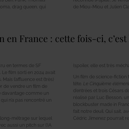
aloma, drag queen, qui
de Miou-Miou et Julien Cle
n en France : cette fois-ci, c’est
 cru en termes de SF
(spoiler, elle est très méch
 Le film sorti en 2024 avait
Un film de science-fiction
ais l’affluence est (très)
tête.
Le Cinquième élémen
er de vendre un film de
d’entrées et trois Césars do
e davantage comme un
réalisé par Luc Besson, 
, qui n’a pas rencontré un
blockbuster made in Fran
fait notre deuil.
Qui sait, a
 long-métrage sur lequel
Cédric Jimenez pourrait r
vec aussi un pitch sur l’IA