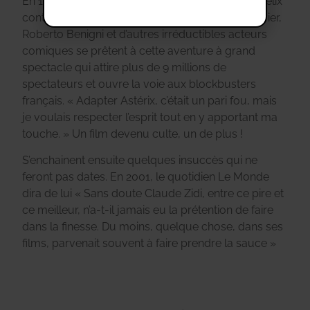
En 1999, Zidi ose le pari d’adapter « Astérix & Obélix
contre César ». Gérard Depardieu,
Christian Clavier,
Roberto Benigni et d’autres irréductibles acteurs
comiques se prêtent à cette aventure à grand
spectacle qui attire plus de 9 millions de
spectateurs et ouvre la voie aux blockbusters
français.
« Adapter Astérix, c’était un pari fou, mais
je voulais respecter l’esprit tout en y apportant ma
touche. » Un film devenu culte, un de plus !
S’enchainent ensuite quelques insuccès qui ne
feront pas dates.
En 2001, le quotidien Le Monde
dira de lui « Sans doute Claude Zidi, entre ce pire et
ce meilleur, n’a-t-il jamais eu la prétention de faire
dans la finesse. Du moins, quelque chose, dans ses
films, parvenait souvent à faire prendre la sauce »