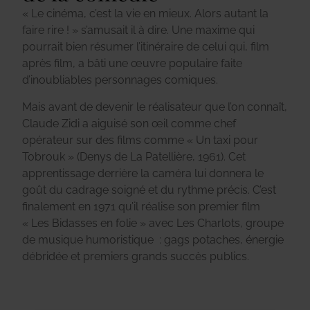
« Le cinéma, c’est la vie en mieux. Alors autant la
faire rire ! » s’amusait il à dire.
Une maxime qui
pourrait bien résumer l’itinéraire de celui qui, film
après film, a bâti une œuvre populaire faite
d’inoubliables personnages comiques.
Mais avant de devenir le réalisateur que l’on connaît,
Claude Zidi a aiguisé son œil comme chef
opérateur sur des films comme « Un taxi pour
Tobrouk » (Denys de La Patellière, 1961). Cet
apprentissage derrière la caméra lui donnera le
goût du cadrage soigné et du rythme précis. C’est
finalement en 1971 qu’il réalise son premier film
« Les Bidasses en folie » avec Les Charlots, groupe
de musique humoristique : gags potaches, énergie
débridée et premiers grands succès publics.