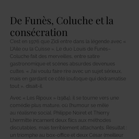
De Funès, Coluche et la
consécration
C’est en 1976 que Zidi entre dans la légende avec «
L’Aile ou la Cuisse ». Le duo Louis de
Funès–
Coluche fait des merveilles, entre satire
gastronomique et scènes absurdes
devenues
cultes. « J’ai voulu faire rire avec un sujet sérieux,
mais en gardant ce côté loufoque qui
dédramatise
tout », disait-il.
Avec « Les Ripoux » (1984), il se tourne vers une
comédie plus mature, où l’humour se mêle
au
réalisme social. Philippe Noiret et Thierry
Lhermitte incarnent deux flics aux méthodes
discutables, mais terriblement attachants. Résultat :
un triomphe au box-office et deux César
(meilleur