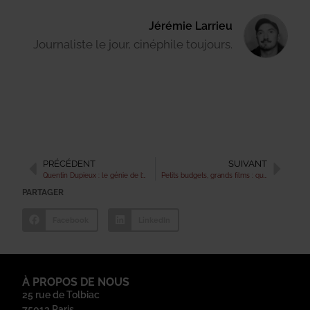
Jérémie Larrieu
Journaliste le jour, cinéphile toujours.
PRÉCÉDENT
SUIVANT
Quentin Dupieux : le génie de l’absurde
Petits budgets, grands films : quand la contrainte devient moteur de création
PARTAGER
Facebook
LinkedIn
À PROPOS DE NOUS
25 rue de Tolbiac
75013 Paris