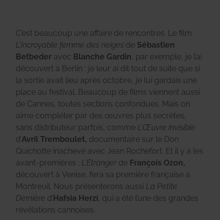
C’est beaucoup une affaire de rencontres. Le film
L’Incroyable femme des neiges
de
Sébastien
Betbeder
avec
Blanche Gardin
, par exemple, je l’ai
découvert à Berlin : je leur ai dit tout de suite que si
la sortie avait lieu après octobre, je lui gardais une
place au festival. Beaucoup de films viennent aussi
de Cannes, toutes sections confondues. Mais on
aime compléter par des œuvres plus secrètes,
sans distributeur parfois, comme
L’Œuvre invisible
d’
Avril Tremboulet,
documentaire sur le Don
Quichotte inachevé avec Jean Rochefort. Et il y a les
avant-premières :
L’Étranger
de
François Ozon,
découvert à Venise, fera sa première française à
Montreuil. Nous présenterons aussi
La Petite
Dernière
d’
Hafsia Herzi
, qui a été l’une des grandes
révélations cannoises.