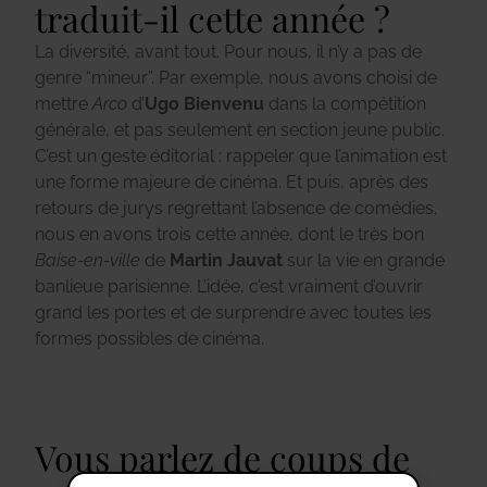
traduit-il cette année ?
La diversité, avant tout. Pour nous, il n’y a pas de
genre “mineur”. Par exemple, nous avons choisi de
mettre
Arco
d’
Ugo Bienvenu
dans la compétition
générale, et pas seulement en section jeune public.
C’est un geste éditorial : rappeler que l’animation est
une forme majeure de cinéma. Et puis, après des
retours de jurys regrettant l’absence de comédies,
nous en avons trois cette année, dont le très bon
Baise-en-ville
de
Martin Jauvat
sur la vie en grande
banlieue parisienne. L’idée, c’est vraiment d’ouvrir
grand les portes et de surprendre avec toutes les
formes possibles de cinéma.
Vous parlez de coups de