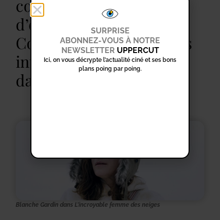
cœur, mais aussi
d’exigence éditoriale.
SURPRISE
Comment conciliez-vous
ABONNEZ-VOUS À NOTRE
NEWSLETTER
UPPERCUT
intuition et cohérence
Ici, on vous décrypte l’actualité ciné et ses bons
plans poing par poing.
dans vos choix ?
Blanche Gardin dans L’incroyable femme des neiges