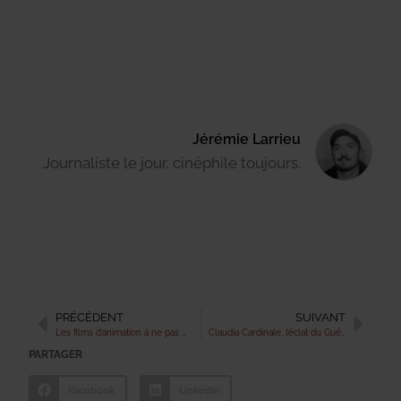
Jérémie Larrieu
Journaliste le jour, cinéphile toujours.
PRÉCÉDENT
SUIVANT
Les films d’animation à ne pas manquer cet automne
Claudia Cardinale, l’éclat du Guépard, nous a quittés
PARTAGER
Facebook
LinkedIn