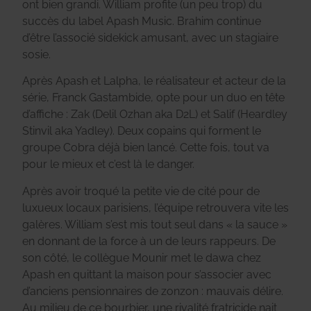
ont bien grandi. William profite (un peu trop) du
succès du label Apash Music. Brahim continue
d’être l’associé sidekick amusant, avec un stagiaire
sosie.
Après Apash et Lalpha, le réalisateur et acteur de la
série, Franck Gastambide, opte pour un duo en tête
d’affiche : Zak (Delil Ozhan aka D2L) et Salif (Heardley
Stinvil aka Yadley). Deux copains qui forment le
groupe Cobra déjà bien lancé. Cette fois, tout va
pour le mieux et c’est là le danger.
Après avoir troqué la petite vie de cité pour de
luxueux locaux parisiens, l’équipe retrouvera vite les
galères. William s’est mis tout seul dans « la sauce »
en donnant de la force à un de leurs rappeurs. De
son côté, le collègue Mounir met le dawa chez
Apash en quittant la maison pour s’associer avec
d’anciens pensionnaires de zonzon : mauvais délire.
Au milieu de ce bourbier, une rivalité fratricide nait