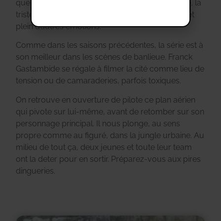
que de dodeliner de la tête pour exprimer la joie, la
tristesse, la fierté, l’inquiétude, la gêne, le seum et
plein d’autres émotions.
Comme dans les saisons précédentes, la série est à
son meilleur dans les scènes de banlieue. Franck
Gastambide se régale à filmer la cité comme lieu de
tension ou de camaraderies, parfois toxiques.
On retrouve en ouverture de pilote ce plan aérien
qui pivote sur lui-même, avant de retomber sur son
personnage principal. Il nous plonge, au sens
propre comme au figuré, dans la jungle urbaine. Au
milieu de tout ça, deux jeunes et toute leur team
ont la deter pour en sortir. Préparez-vous aux pires
dingueries.