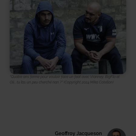
“Quatre ans ferme pour vouloir faire un feat avec Vianney, BigFlo et
Oli… tu l’as un peu cherché nan ?”
(Copyright 2024 Mika Cotellon)
Geoffroy Jacqueson