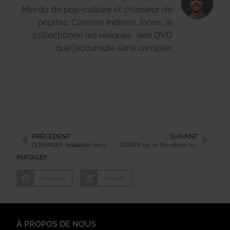
Mordu de pop-culture et chasseur de
pépites. Comme Indiana Jones, je
collectionne les reliques : des DVD
que j’accumule sans compter.
PRÉCÉDENT
SUIVANT
L’ETRANGER, l’adaptation tout en contemplation de l’œuvre de Camus
DOSSIER 137, un film-citoyen sur la répression policière et la justice sociale
PARTAGER
Facebook
LinkedIn
À PROPOS DE NOUS