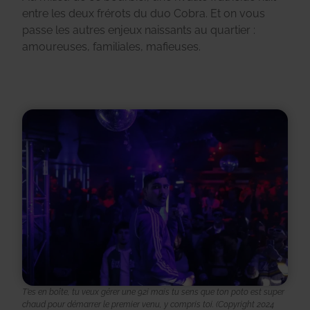
entre les deux frérots du duo Cobra. Et on vous
passe les autres enjeux naissants au quartier :
amoureuses, familiales, mafieuses.
T’es en boîte, tu veux gérer une 92i mais tu sens que ton poto est super
chaud pour démarrer le premier venu, y compris toi. (Copyright 2024