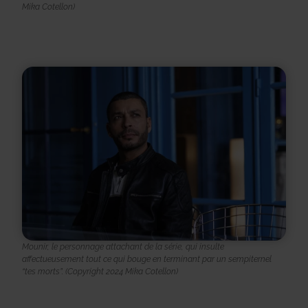
Mika Cotellon)
Mounir, le personnage attachant de la série, qui insulte
affectueusement tout ce qui bouge en terminant par un sempiternel
“tes morts”.
(Copyright 2024 Mika Cotellon)