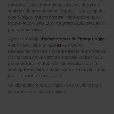
futuristes. Il veut briser l’imaginaire occidental où
seuls les Blancs colonisent l’espace. Il veut rappeler
que
“l’Afrique, c’est maintenant”
. Mais encore faut-il
trouver le ton juste. Et ici, ce
grand déplacement
finit
par tourner à vide.
Après la réussite
d’
Indomptables
de Thomas Ngijol
– qu’on avait déjà critiqué
ici
–
Le Grand
Déplacement
peine à suivre la trajectoire ambitieuse
du nouveau cinéma africain-français. Zadi a voulu
parler de tout – et trop à la fois. Résultat : un film
schizophrène, parfois drôle, parfois émouvant, mais
jamais vraiment convaincant.
On attend désormais la saison 3 de
En Place
pour
se réconcilier avec son univers.