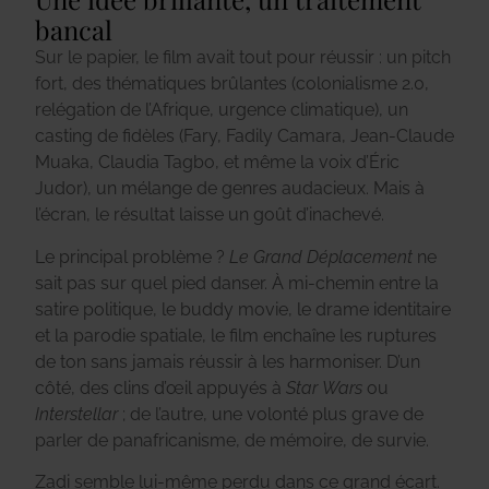
bancal
Sur le papier, le film avait tout pour réussir : un pitch
fort, des thématiques brûlantes (colonialisme 2.0,
relégation de l’Afrique, urgence climatique), un
casting de fidèles (Fary, Fadily Camara, Jean-Claude
Muaka, Claudia Tagbo, et même la voix d’Éric
Judor), un mélange de genres audacieux. Mais à
l’écran, le résultat laisse un goût d’inachevé.
Le principal problème ?
Le Grand Déplacement
ne
sait pas sur quel pied danser. À mi-chemin entre la
satire politique, le buddy movie, le drame identitaire
et la parodie spatiale, le film enchaîne les ruptures
de ton sans jamais réussir à les harmoniser. D’un
côté, des clins d’œil appuyés à
Star Wars
ou
Interstellar
; de l’autre, une volonté plus grave de
parler de panafricanisme, de mémoire, de survie.
Zadi semble lui-même perdu dans ce grand écart.