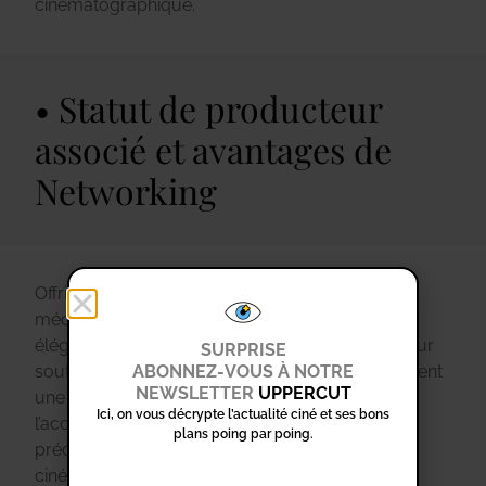
cinématographique.
Statut de producteur
associé et avantages de
Networking
Offrir le statut de producteur associé à des
mécènes du cinéma constitue une manière
élégante et significative de les remercier pour leur
SURPRISE
ABONNEZ-VOUS À NOTRE
soutien financier. Ce statut leur offre non seulement
NEWSLETTER
UPPERCUT
une reconnaissance officielle, mais également
Ici, on vous décrypte l’actualité ciné et ses bons
l’accès à des opportunités de Networking
plans poing par poing.
précieuses au sein de l’industrie
cinématographique.