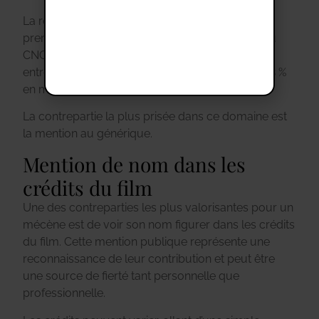
La reconnaissance publique reste la motivation
première pour 65 % des mécènes. Une étude du
CNC révèle que l’association du nom d’une
entreprise à un film augmente sa notoriété de 18 %
en moyenne.
La contrepartie la plus prisée dans ce domaine est
la mention au générique.
Mention de nom dans les
crédits du film
Une des contreparties les plus valorisantes pour un
mécène est de voir son nom figurer dans les crédits
du film. Cette mention publique représente une
reconnaissance de leur contribution et peut être
une source de fierté tant personnelle que
professionnelle.