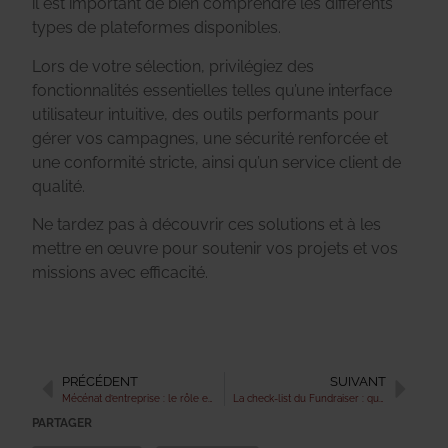
il est important de bien comprendre les différents
types de plateformes disponibles.
Lors de votre sélection, privilégiez des
fonctionnalités essentielles telles qu’une interface
utilisateur intuitive, des outils performants pour
gérer vos campagnes, une sécurité renforcée et
une conformité stricte, ainsi qu’un service client de
qualité.
Ne tardez pas à découvrir ces solutions et à les
mettre en œuvre pour soutenir vos projets et vos
missions avec efficacité.
PRÉCÉDENT
SUIVANT
Mécénat d’entreprise : le rôle et l’importance du reçu fiscal ou reçu de dons
La check-list du Fundraiser : quelques astuces pour réussir sa recherche de fonds
PARTAGER