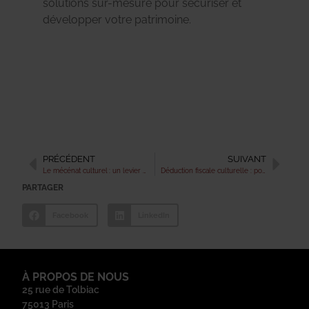
solutions sur-mesure pour sécuriser et
développer votre patrimoine.
PRÉCÉDENT
SUIVANT
Le mécénat culturel : un levier de diversification patrimoniale pour les CGP ?
Déduction fiscale culturelle : pour les entreprises qui investissent dans la culture
PARTAGER
Facebook
LinkedIn
À PROPOS DE NOUS
25 rue de Tolbiac
75013 Paris