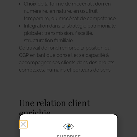
Choix de la forme de mécénat : don en
numéraire, en nature, en usufruit
temporaire, ou mécénat de compétence.
Intégration dans la stratégie patrimoniale
globale : transmission, fiscalité,
structuration familiale.
Ce travail de fond renforce la position du
CGP en tant que conseil et sa capacité à
accompagner ses clients dans des projets
complexes, humains et porteurs de sens.
Une relation client
enrichie