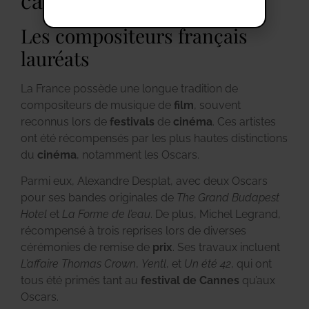
Les compositeurs français
lauréats
La France possède une longue tradition de
compositeurs de musique de
film
, souvent
reconnus lors de
festivals
de
cinéma
. Ces artistes
ont été récompensés par les plus hautes distinctions
du
cinéma
, notamment les Oscars.
Parmi eux, Alexandre Desplat, avec deux Oscars
pour ses bandes originales de
The Grand Budapest
Hotel
et
La Forme de l’eau
. De plus, Michel Legrand,
récompensé à trois reprises lors de diverses
cérémonies de remise de
prix
. Ses travaux incluent
L’affaire Thomas Crown
,
Yentl
, et
Un été 42
, qui ont
tous été primés tant au
festival de Cannes
qu’aux
Oscars.