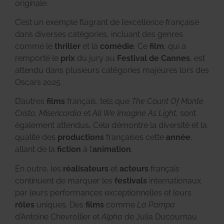
originale.
C’est un exemple flagrant de l’excellence française
dans diverses catégories, incluant des genres
comme le
thriller
et la
comédie
. Ce
film
, qui a
remporté le
prix
du jury au
Festival de Cannes
, est
attendu dans plusieurs catégories majeures lors des
Oscars 2025.
D’autres
films
français, tels que
The Count Of Monte
Cristo
,
Misericordia
et
All We Imagine As Light
, sont
également attendus
.
Cela démontre la diversité et la
qualité des
productions
françaises cette
année
,
allant de la
fiction
à l’
animation
.
En outre, les
réalisateurs
et
acteurs
français
continuent de marquer les
festivals
internationaux
par leurs performances exceptionnelles et leurs
rôles
uniques. Des
films
comme
La Pampa
d’Antoine Chevrollier et
Alpha
de Julia Ducournau