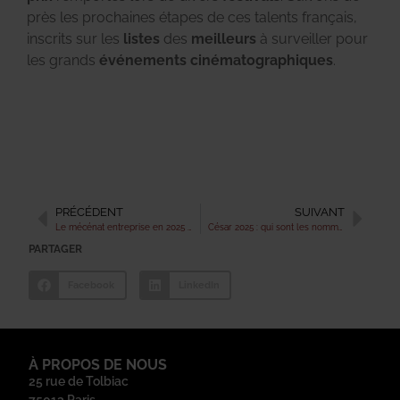
près les prochaines étapes de ces talents français,
inscrits sur les
listes
des
meilleurs
à surveiller pour
les grands
événements
cinématographiques
.
PRÉCÉDENT
SUIVANT
Le mécénat entreprise en 2025 continue de gagner du terrain !
César 2025 : qui sont les nommés pour la 50e cérémonie ?
PARTAGER
Facebook
LinkedIn
À PROPOS DE NOUS
25 rue de Tolbiac