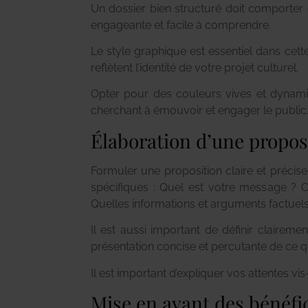
Un dossier bien structuré doit comporter
engageante et facile à comprendre.
Le style graphique est essentiel dans cet
reflètent l’identité de votre projet culturel.
Opter pour des couleurs vives et dynamique
cherchant à émouvoir et engager le public
Élaboration d’une proposi
Formuler une proposition claire et précise
spécifiques : Quel est votre message ? 
Quelles informations et arguments factuel
Il est aussi important de définir clairemen
présentation concise et percutante de ce qu
Il est important d’expliquer vos attentes vi
Mise en avant des bénéfic