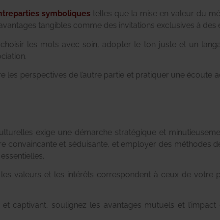
ontreparties symboliques
telles que la mise en valeur du méc
s avantages tangibles comme des invitations exclusives à de
hoisir les mots avec soin, adopter le ton juste et un la
ciation.
les perspectives de l’autre partie et pratiquer une écoute ac
 culturelles exige une démarche stratégique et minutieusem
re convaincante et séduisante, et employer des méthodes de 
essentielles.
 les valeurs et les intérêts correspondent à ceux de votre 
et captivant, soulignez les avantages mutuels et l’impact c