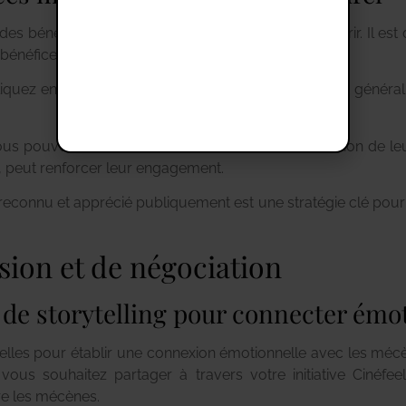
s bénéfices mutuels qu’un projet culturel peut offrir. Il est
s bénéfices fiscaux.
z en quoi votre projet peut contribuer à l’intérêt général
ous pouvez offrir aux mécènes, comme la valorisation de leur
ité, peut renforcer leur engagement.
econnu et apprécié publiquement est une stratégie clé pour 
ion et de négociation
s de storytelling pour connecter ém
ielles pour établir une connexion émotionnelle avec les mécèn
vous souhaitez partager à travers votre initiative Cinéfee
re les mécènes.