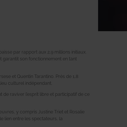
baisse par rapport aux 2,9 millions initiaux.
et garantit son fonctionnement en tant
ese et Quentin Tarantino. Près de 1,8
 lieu culturel indépendant.
 raviver l’esprit libre et participatif de ce
œuvres, y compris Justine Triet et Rosalie
lien entre les spectateurs, la