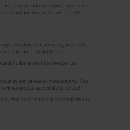
un mélange dynamique qui répond aux goûts
 apportant une touche de nostalgie et
a programmation. Le cinéma organisera des
Jayce Salloum et Walid Ra’ad.
pulations libanaises touchées par les
 destinés aux cinéastes indépendants. Ces
ir les projets associatifs du collectif.
portunités de formation et de créativité aux