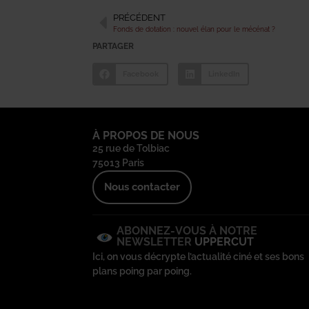
PRÉCÉDENT
Fonds de dotation : nouvel élan pour le mécénat ?
PARTAGER
Facebook
LinkedIn
À PROPOS DE NOUS
25 rue de Tolbiac
75013 Paris
Nous contacter
ABONNEZ-VOUS À NOTRE
NEWSLETTER
UPPERCUT
Ici, on vous décrypte l’actualité ciné et ses bons
plans poing par poing.