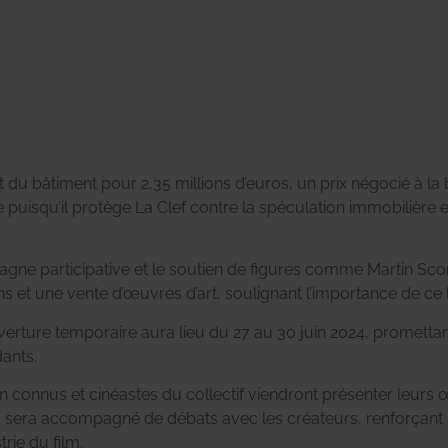
hat du bâtiment pour 2,35 millions d’euros, un prix négocié à la 
 puisqu’il protège La Clef contre la spéculation immobilière 
ne participative et le soutien de figures comme Martin Scors
ons et une vente d’œuvres d’art, soulignant l’importance de ce
erture temporaire aura lieu du 27 au 30 juin 2024, promettant de
dants.
en connus et cinéastes du collectif viendront présenter leurs 
era accompagné de débats avec les créateurs, renforçant le 
ie du film.