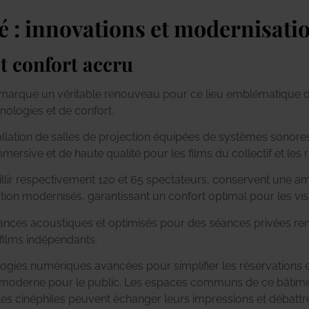
 : innovations et modernisati
t confort accru
 marque un véritable renouveau pour ce lieu emblématique 
nologies et de confort.
allation de salles de projection équipées de systèmes sonores 
rsive et de haute qualité pour les films du collectif et les 
lir respectivement 120 et 65 spectateurs, conservent une amb
on modernisés, garantissant un confort optimal pour les vis
ances acoustiques et optimisés pour des séances privées renf
 films indépendants.
logies numériques avancées pour simplifier les réservations en
et moderne pour le public. Les espaces communs de ce bâtime
les cinéphiles peuvent échanger leurs impressions et débattre