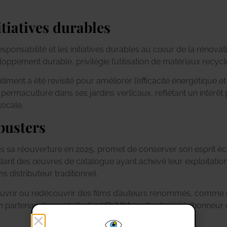
itiatives durables
responsabilité et les initiatives durables au cœur de la rénova
loppement durable, privilégie l’utilisation de matériaux recycl
ment a été revisité pour améliorer l’efficacité énergétique e
la permaculture dans ses jardins verticaux, reflétant un inté
ocale.
busters
 sa réouverture en 2025, promet de conserver son esprit écl
llant des œuvres de catalogue ayant achevé leur exploitation
 distributeur traditionnel.
uvrir ou redécouvrir des films d’auteurs renommés, comme c
 partenariat avec le festival FLiMM, mettant ainsi à l’honneu