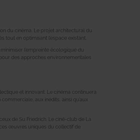
tion du cinéma. Le projet architectural du
és tout en optimisant l’espace existant.
t minimiser l’empreinte écologique du
rêt pour des approches environnementales
ectique et innovant. Le cinéma continuera
 commerciale, aux inédits, ainsi qu’aux
eux de Su Friedrich. Le ciné-club de La
r ces œuvres uniques du collectif de