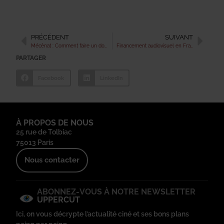
PRÉCÉDENT
SUIVANT
Mécénat : Comment faire un don en tant que entreprise ?
Financement audiovisuel en France : prisme sur le Mécénat
PARTAGER
Facebook
LinkedIn
À PROPOS DE NOUS
25 rue de Tolbiac
75013 Paris
Nous contacter
ABONNEZ-VOUS À NOTRE NEWSLETTER
UPPERCUT
Ici, on vous décrypte l’actualité ciné et ses bons plans